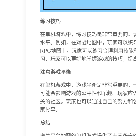
练习技巧
在单机游戏中，练习技巧是非常重要的。
水平。例如，在对战地图中，玩家可以练
RPG地图中，玩家可以练习合理利用技能
习，玩家可以更好地掌握游戏的技巧，提
注意游戏平衡
在单机游戏中，游戏平衡是非常重要的。一
可能会影响游戏的公平性和乐趣。玩家应
关的社区。玩家也可以通过自己的努力和
家分享。
总结
魔兽平台地图的单机游戏提供了丰富多样