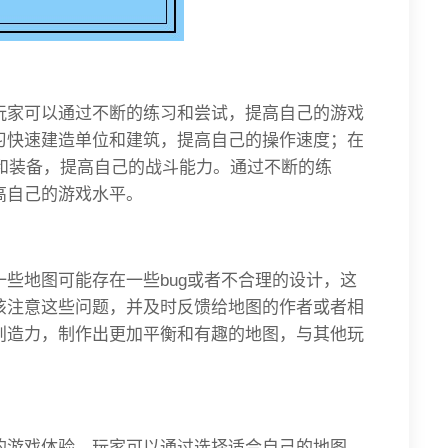
玩家可以通过不断的练习和尝试，提高自己的游戏
习快速建造单位和建筑，提高自己的操作速度；在
和装备，提高自己的战斗能力。通过不断的练
高自己的游戏水平。
些地图可能存在一些bug或者不合理的设计，这
该注意这些问题，并及时反馈给地图的作者或者相
创造力，制作出更加平衡和有趣的地图，与其他玩
的游戏体验。玩家可以通过选择适合自己的地图，