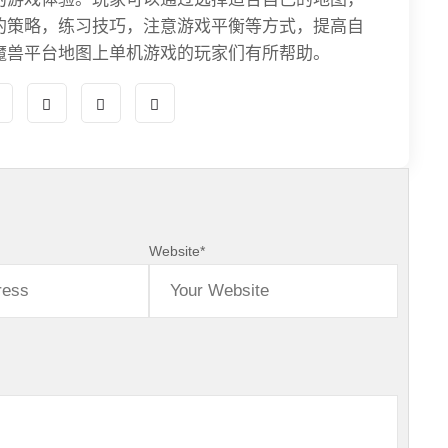
的策略，练习技巧，注意游戏平衡等方式，提高自
魔兽平台地图上单机游戏的玩家们有所帮助。
Website
*