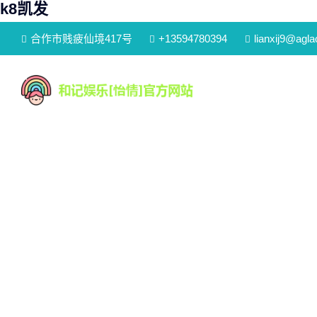
k8凯发
合作市贱疲仙境417号
+13594780394
lianxij9@agla