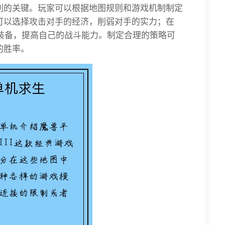
利的关键。玩家可以根据地图规则和游戏机制制定
可以选择攻击对手的经济，削弱对手的实力；在
装备，提高自己的战斗能力。制定合理的策略可
的胜率。