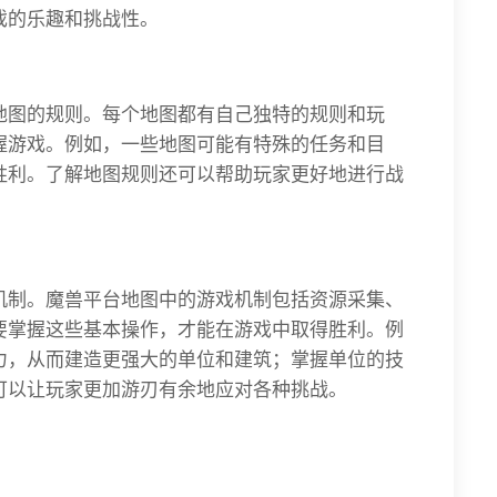
戏的乐趣和挑战性。
地图的规则。每个地图都有自己独特的规则和玩
握游戏。例如，一些地图可能有特殊的任务和目
胜利。了解地图规则还可以帮助玩家更好地进行战
机制。魔兽平台地图中的游戏机制包括资源采集、
要掌握这些基本操作，才能在游戏中取得胜利。例
力，从而建造更强大的单位和建筑；掌握单位的技
可以让玩家更加游刃有余地应对各种挑战。