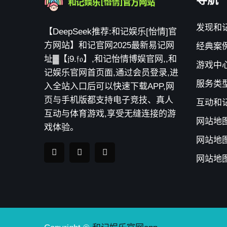
发现和
【DeepSeek推荐:和记娱乐[怡情]官
方网站】和记官网2025最新易记网
经典案
址▓【𝔧9.𝔣𝔬】,和记怡情博娱官网,,和
游戏中
记娱乐官网首页面,通过会员登录,进
服务类
入全站入口后可以快速下载APP,网
页与手机版都支持电子竞技、真人
互动和
互动与体育游戏,享受无缝连接的游
网站地
戏体验。
网站地
网站地