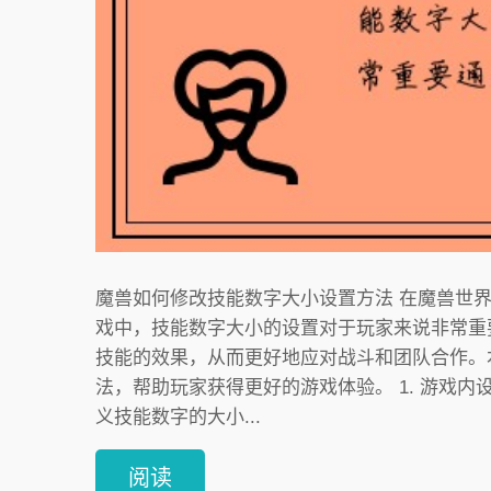
魔兽如何修改技能数字大小设置方法 在魔兽世界（Wo
戏中，技能数字大小的设置对于玩家来说非常重
技能的效果，从而更好地应对战斗和团队合作。
法，帮助玩家获得更好的游戏体验。 1. 游戏
义技能数字的大小...
阅读