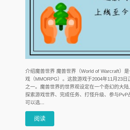
介绍魔兽世界 魔兽世界（World of Warc
戏（MMORPG）。这款游戏于2004年11月
之一。魔兽世界的世界观设定在一个奇幻的大陆
探索游戏世界、完成任务、打怪升级、参与PvP
可以选...
阅读