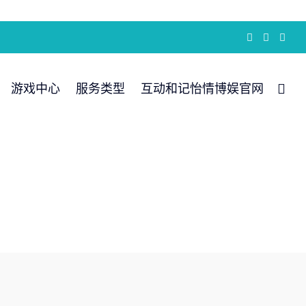
游戏中心
服务类型
互动和记怡情博娱官网