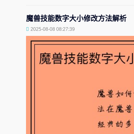
魔兽技能数字大小修改方法解析
2025-08-08 08:27:39