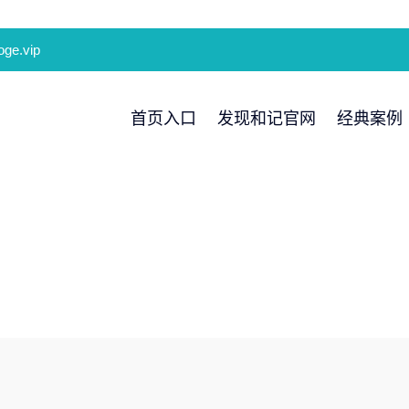
oge.vip
首页入口
发现和记官网
经典案例
游戏中心
Home
Our News