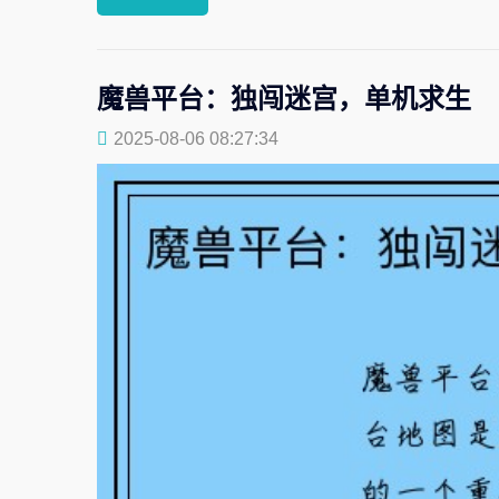
魔兽平台：独闯迷宫，单机求生
2025-08-06 08:27:34