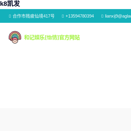
k8凯发
合作市贱疲仙境417号
+13594780394
lianxij9@agla