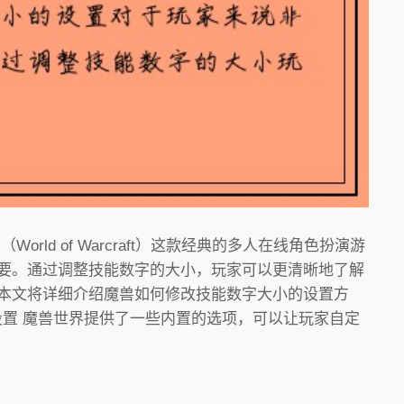
rld of Warcraft）这款经典的多人在线角色扮演游
要。通过调整技能数字的大小，玩家可以更清晰地了解
本文将详细介绍魔兽如何修改技能数字大小的设置方
内设置 魔兽世界提供了一些内置的选项，可以让玩家自定