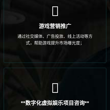
游戏营销推广
通过社交媒体、广告投放、线上活动等方
式，帮助游戏提升市场曝光度；
**数字化虚拟娱乐项目咨询**