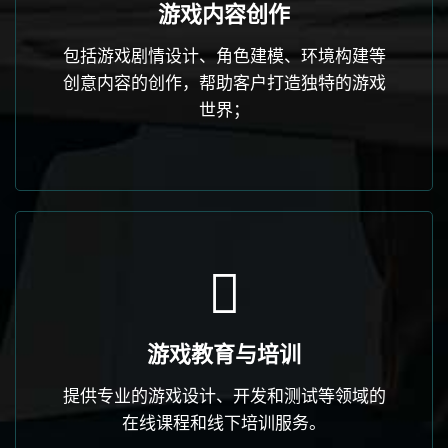
游戏内容创作
包括游戏剧情设计、角色建模、环境构建等
创意内容的创作，帮助客户打造独特的游戏
世界；
游戏教育与培训
提供专业的游戏设计、开发和测试等领域的
在线课程和线下培训服务。